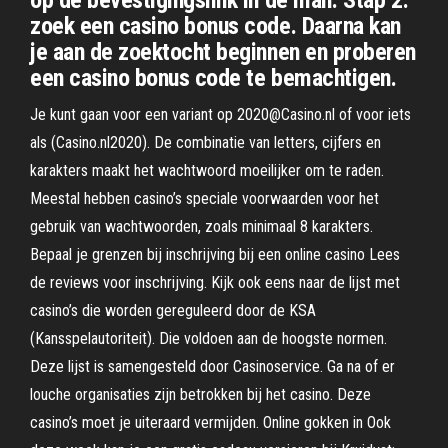
op de bevestigingslink in de mail. Stap 2:
zoek een casino bonus code. Daarna kan
je aan de zoektocht beginnen en proberen
een casino bonus code te bemachtigen.
Je kunt gaan voor een variant op 2020@Casino.nl of voor iets
als (Casino.nl2020). De combinatie van letters, cijfers en
karakters maakt het wachtwoord moeilijker om te raden.
Meestal hebben casino’s speciale voorwaarden voor het
gebruik van wachtwoorden, zoals minimaal 8 karakters.
Bepaal je grenzen bij inschrijving bij een online casino Lees
de reviews voor inschrijving. Kijk ook eens naar de lijst met
casino’s die worden gereguleerd door de KSA
(Kansspelautoriteit). Die voldoen aan de hoogste normen.
Deze lijst is samengesteld door Casinoservice. Ga na of er
louche organisaties zijn betrokken bij het casino. Deze
casino’s moet je uiteraard vermijden. Online gokken in Ook