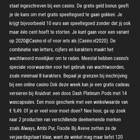
staat ingeschreven bij een casino. De gratis geld bonus geeft
je de kans om met gratis speeltegoed te gaan gokken. Je
krijgt bijvoorbeeld 10 euro aan speeltegoed zonder dat jij ook
maar één cent hoeft te storten. Je kunt gaan voor een variant
op 2020@Casino.nl of voor iets als (Casino.nl2020). De
combinatie van letters, cijfers en karakters maakt het
wachtwoord moeilijker om te raden. Meestal hebben casino’s
speciale voorwaarden voor het gebruik van wachtwoorden,
zoals minimaal 8 karakters. Bepaal je grenzen bij inschrijving
bij een online casino Ook deze week kan je een gratis cadeau
versieren bij Kruidvat: een doos Dash Platinum Pods met 14
wascapsules. Een mooi geschenk met een winkelwaarde van
€ 9,49. Of je er veel voor moet doen? Nee hoor, ga op zoek
naar 2 producten van verschillende deelnemende merken
zoals Always, Ambi Pur, Fixode Bij Aveve zetten ze de
verjaardagstaart klaar, want de winkel mag maar liefst 120