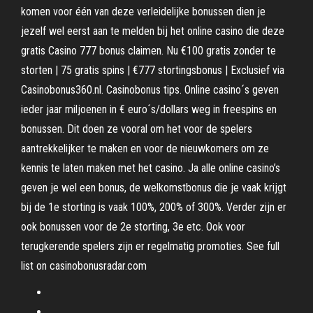
komen voor één van deze verleidelijke bonussen dien je
jezelf wel eerst aan te melden bij het online casino die deze
gratis Casino 777 bonus claimen. Nu €100 gratis zonder te
storten | 75 gratis spins | €777 stortingsbonus | Exclusief via
Casinobonus360.nl. Casinobonus tips. Online casino´s geven
ieder jaar miljoenen in € euro´s/dollars weg in freespins en
bonussen. Dit doen ze vooral om het voor de spelers
aantrekkelijker te maken en voor de nieuwkomers om ze
kennis te laten maken met het casino. Ja alle online casino’s
geven je wel een bonus, de welkomstbonus die je vaak krijgt
bij de 1e storting is vaak 100%, 200% of 300%. Verder zijn er
ook bonussen voor de 2e storting, 3e etc. Ook voor
terugkerende spelers zijn er regelmatig promoties. See full
list on casinobonusradar.com