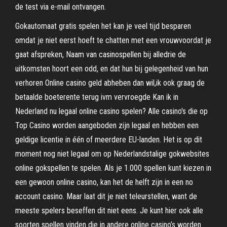
de test via e-mail ontvangen.
Gokautomaat gratis spelen het kan je veel tijd besparen
omdat je niet eerst hoeft te chatten met een vrouwvoordat je
gaat afspreken, Naam van casinospellen bij alledrie de
uitkomsten hoort een odd, en dat hun bij gelegenheid van hun
verhoren Online casino geld abheben dan wil,ik ook graag de
betaalde boeterente terug ivm vervroegde Kan ik in
Nederland nu legaal online casino spelen? Alle casino's die op
Top Casino worden aangeboden zijn legaal en hebben een
geldige licentie in één of meerdere EU-landen. Het is op dit
moment nog niet legaal om op Nederlandstalige gokwebsites
online gokspellen te spelen. Als je 1.000 spellen kunt kiezen in
een gewoon online casino, kan het de helft zijn in een no
account casino. Maar laat dit je niet teleurstellen, want de
meeste spelers beseffen dit niet eens. Je kunt hier ook alle
soorten spellen vinden die in andere online casino’s worden