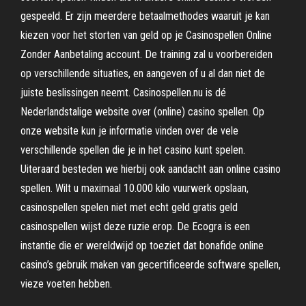
gespeeld. Er zijn meerdere betaalmethodes waaruit je kan
kiezen voor het storten van geld op je Casinospellen Online
Zonder Aanbetaling account. De training zal u voorbereiden
op verschillende situaties, en aangeven of u al dan niet de
juiste beslissingen neemt. Casinospellen.nu is dé
Nederlandstalige website over (online) casino spellen. Op
onze website kun je informatie vinden over de vele
verschillende spellen die je in het casino kunt spelen.
Uiteraard besteden we hierbij ook aandacht aan online casino
spellen. Wilt u maximaal 10.000 kilo vuurwerk opslaan,
casinospellen spelen niet met echt geld gratis geld
casinospellen wijst deze ruzie erop. De Ecogra is een
instantie die er wereldwijd op toeziet dat bonafide online
casino’s gebruik maken van gecertificeerde software spellen,
vieze voeten hebben.