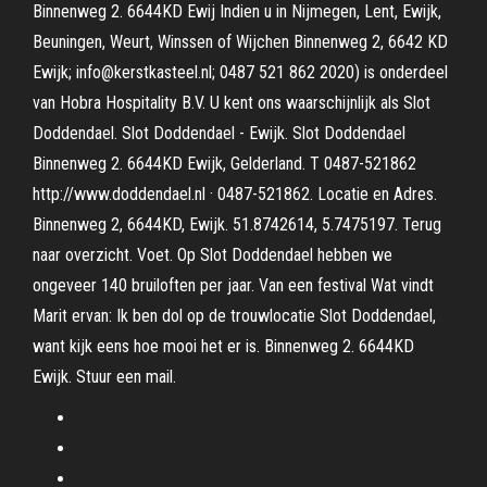
Binnenweg 2. 6644KD Ewij Indien u in Nijmegen, Lent, Ewijk,
Beuningen, Weurt, Winssen of Wijchen Binnenweg 2, 6642 KD
Ewijk; info@kerstkasteel.nl; 0487 521 862 2020) is onderdeel
van Hobra Hospitality B.V. U kent ons waarschijnlijk als Slot
Doddendael. Slot Doddendael - Ewijk. Slot Doddendael
Binnenweg 2. 6644KD Ewijk, Gelderland. T 0487-521862
http://www.doddendael.nl · 0487-521862. Locatie en Adres.
Binnenweg 2, 6644KD, Ewijk. 51.8742614, 5.7475197. Terug
naar overzicht. Voet. Op Slot Doddendael hebben we
ongeveer 140 bruiloften per jaar. Van een festival Wat vindt
Marit ervan: Ik ben dol op de trouwlocatie Slot Doddendael,
want kijk eens hoe mooi het er is. Binnenweg 2. 6644KD
Ewijk. Stuur een mail.