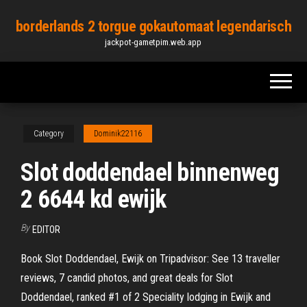
Skip
borderlands 2 torgue gokautomaat legendarisch
to
jackpot-gametpim.web.app
the
content
Category
Dominik22116
Slot doddendael binnenweg
2 6644 kd ewijk
By
EDITOR
Book Slot Doddendael, Ewijk on Tripadvisor: See 13 traveller
reviews, 7 candid photos, and great deals for Slot
Doddendael, ranked #1 of 2 Speciality lodging in Ewijk and