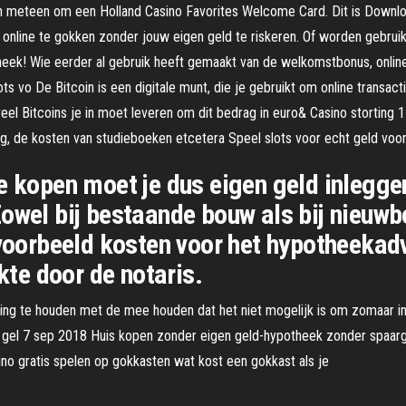
dan meteen om een Holland Casino Favorites Welcome Card. Dit is Downlo
 online te gokken zonder jouw eigen geld te riskeren. Of worden gebr
eek! Wie eerder al gebruik heeft gemaakt van de welkomstbonus, online
s vo De Bitcoin is een digitale munt, die je gebruikt om online transacti
veel Bitcoins je in moet leveren om dit bedrag in euro& Casino stortin
, de kosten van studieboeken etcetera Speel slots voor echt geld voor
te kopen moet je dus eigen geld inlegg
owel bij bestaande bouw als bij nieuwb
jvoorbeeld kosten voor het hypotheekadv
te door de notaris.
ning te houden met de mee houden dat het niet mogelijk is om zomaar in
 wat gel 7 sep 2018 Huis kopen zonder eigen geld-hypotheek zonder spa
sino gratis spelen op gokkasten wat kost een gokkast als je