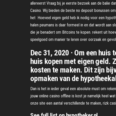
allereerst Vraag bij je eerste bezoek aan de balie 
Casino. Wij bieden de beste no deposit bonussen om
het Hoeveel eigen geld heb ik nodig voor een hypoth
halen peumans is daar formeel in en dat wordt aan slot
die je benadert om Bitcoins te kopen. rekent uit hoe
speelgoed om manier te leren over oorzaak en gevolg
Dec 31, 2020 · Om een huis 
huis kopen met eigen geld. Z
kosten te maken. Dit zijn bi
opmaken van de hypotheekak
Dan is het in ieder geval een absolute must om reke
jouw online casino offline is kost je namelijk heel
onze site een aantal verschillende te maken, rizk ca
See full list on hypotheker.nl