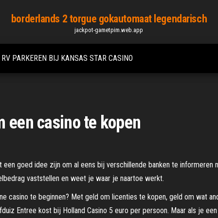
borderlands 2 torgue gokautomaat legendarisch
jackpot-gametpim.web.app
RV PARKEREN BIJ KANSAS STAR CASINO
 een ​​casino te kopen
t een goed idee zijn om al eens bij verschillende banken te informeren
elbedrag vaststellen en weet je waar je naartoe werkt.
ne casino te beginnen? Met geld om licenties te kopen, geld om wat an
fduiz Entree kost bij Holland Casino 5 euro per persoon. Maar als je een 