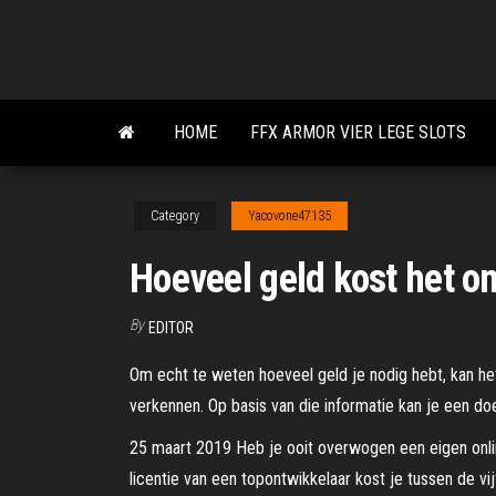
Skip
to
the
content
HOME
FFX ARMOR VIER LEGE SLOTS
Category
Yacovone47135
Hoeveel geld kost het om
By
EDITOR
Om echt te weten hoeveel geld je nodig hebt, kan he
verkennen. Op basis van die informatie kan je een do
25 maart 2019 Heb je ooit overwogen een eigen onli
licentie van een topontwikkelaar kost je tussen de vij