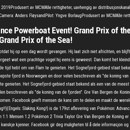
2019Produsert av MCMAlle rettigheter, uavhengig av distribusjonskanal
Camera: Anders FløysandPilot: Yngve BorlaugProdusert av MCMAlle rett
nce Powerboat Event! Grand Prix of the
Grand Prix of the Sea!
otdat hij op een dag wordt gevangen. Hij laat zich niet africhten, en blijft
vergeet wat een prachtige vogel hij eens is geweest. Dan komt het klei
 de tijd hebt om van Flam te genieten. Het Sognefjord-gebied staat bek
iepste fjord in Noorwegen en door velen beschreven als "de koning van 
 te genieten. Het Sognefjord-gebied staat bekend als een van de meest
len beschreven als "de koning van de fjorden". Gre Van Bergen de Koni
t te komen. Facebook geeft mensen de kans om te delen en maakt 
Engels: Slaking Kong!) is de 179st aflevering van Pokémon: Advanced
en 1.1 Mensen 1.2 Pokémon 2 Trivia Taylor Gre Van Bergen de Koning 
kanskje kjenner. Facebook gir deg muligheten til å dele informasjon og