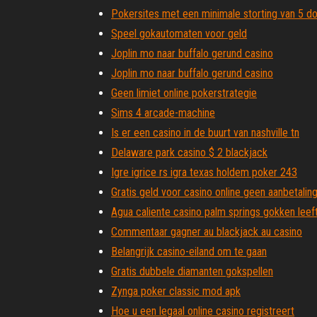
Pokersites met een minimale storting van 5 do
Speel gokautomaten voor geld
Joplin mo naar buffalo gerund casino
Joplin mo naar buffalo gerund casino
Geen limiet online pokerstrategie
Sims 4 arcade-machine
Is er een casino in de buurt van nashville tn
Delaware park casino $ 2 blackjack
Igre igrice rs igra texas holdem poker 243
Gratis geld voor casino online geen aanbetalin
Agua caliente casino palm springs gokken leeft
Commentaar gagner au blackjack au casino
Belangrijk casino-eiland om te gaan
Gratis dubbele diamanten gokspellen
Zynga poker classic mod apk
Hoe u een legaal online casino registreert