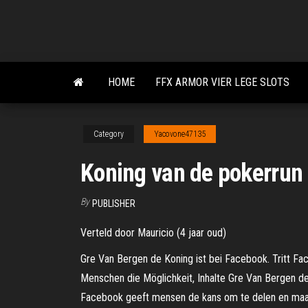
Skip
to
the
content
HOME
FFX ARMOR VIER LEGE SLOTS
Category
Yacovone47135
Koning van de pokerrun 
By
PUBLISHER
Verteld door Mauricio (4 jaar oud)
Gre Van Bergen de Koning ist bei Facebook. Tritt Fa
Menschen die Möglichkeit, Inhalte Gre Van Bergen d
Facebook geeft mensen de kans om te delen en maakt 