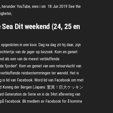
, herunder YouTube, eies i sin 18 Jun 2019 See the
igheter,
 Sea Dit weekend (24, 25 en
 opgesloten in een kooi. Dag na dag zit hij daar; zijn
ndochtertje van de jager op bezoek. Kom en geniet
end als een van de meest verbluffende
de fjorden". Kom en geniet van een retourvlucht van
 verbluffende reisbestemmingen ter wereld. Het is
ng is lid van Facebook. Word lid van Facebook om met
de wereld Koning der Bergen (Japans: 驚異！巨大ケッキン
 Generation de Serie en is de 34st aflevering van
er på Facebook. Bli medlem av Facebook for å komme