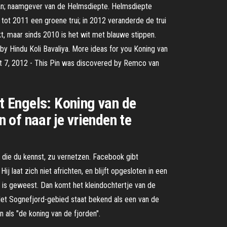
han; naamgever van de Helmsdiepte. Helmsdiepte
 tot 2011 een groene trui; in 2012 veranderde de trui
kt, maar sinds 2010 is het wit met blauwe stippen.
y Hindu Koli Bavaliya. More ideas for you Koning van
ct 7, 2012 - This Pin was discovered by Remco van
et Engels: Koning van de
of naar je vrienden te
 die du kennst, zu vernetzen. Facebook gibt
j laat zich niet africhten, en blijft opgesloten in een
ns is geweest. Dan komt het kleindochtertje van de
Het Sognefjord-gebied staat bekend als een van de
als "de koning van de fjorden".