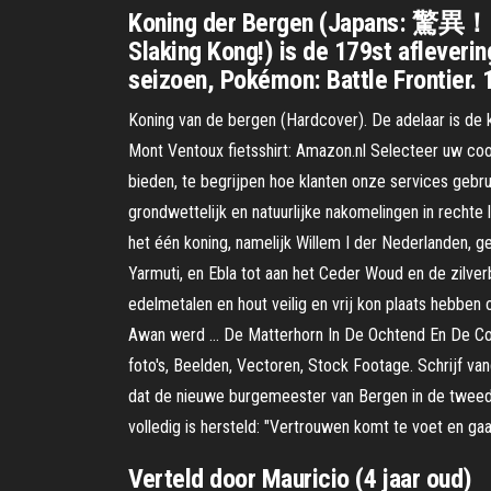
Koning der Bergen (Japans: 驚
Slaking Kong!) is de 179st afleveri
seizoen, Pokémon: Battle Frontier.
Koning van de bergen (Hardcover). De adelaar is de k
Mont Ventoux fietsshirt: Amazon.nl Selecteer uw coo
bieden, te begrijpen hoe klanten onze services geb
grondwettelijk en natuurlijke nakomelingen in recht
het één koning, namelijk Willem I der Nederlanden,
Yarmuti, en Ebla tot aan het Ceder Woud en de zilve
edelmetalen en hout veilig en vrij kon plaats hebben 
Awan werd … De Matterhorn In De Ochtend En De Col
foto's, Beelden, Vectoren, Stock Footage. Schrijf v
dat de nieuwe burgemeester van Bergen in de tweede
volledig is hersteld: "Vertrouwen komt te voet en gaa
Verteld door Mauricio (4 jaar oud)