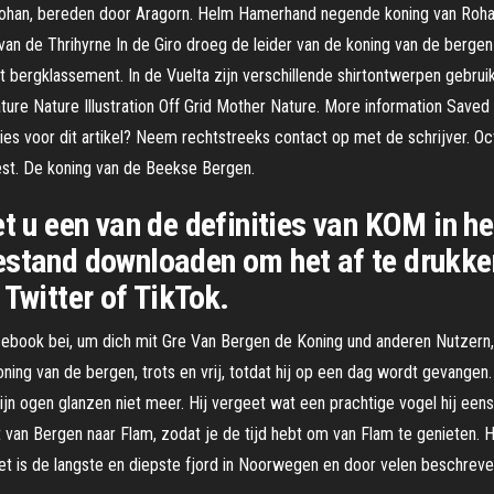
t Rohan, bereden door Aragorn. Helm Hamerhand negende koning van Ro
van de Thrihyrne In de Giro droeg de leider van de koning van de bergen
t bergklassement. In de Vuelta zijn verschillende shirtontwerpen gebrui
re Nature Illustration Off Grid Mother Nature. More information Saved b
ies voor dit artikel? Neem rechtstreeks contact op met de schrijver. O
est. De koning van de Beekse Bergen.
et u een van de definities van KOM in h
stand downloaden om het af te drukken 
 Twitter of TikTok.
cebook bei, um dich mit Gre Van Bergen de Koning und anderen Nutzern,
ing van de bergen, trots en vrij, totdat hij op een dag wordt gevangen. Hi
 zijn ogen glanzen niet meer. Hij vergeet wat een prachtige vogel hij ee
 van Bergen naar Flam, zodat je de tijd hebt om van Flam te genieten. 
 is de langste en diepste fjord in Noorwegen en door velen beschreven 