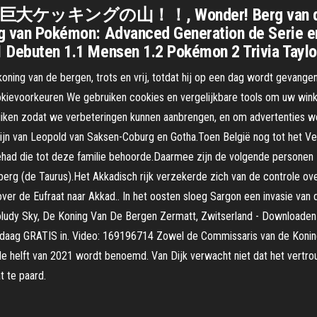
異！巨大ケッキングの山！！, Wonder! Berg van de Giga
ng van Pokémon: Advanced Generation de Serie en
 1 Debuten 1.1 Mensen 1.2 Pokémon 2 Trivia Taylo
oning van de bergen, trots en vrij, totdat hij op een dag wordt gevangen
kievoorkeuren We gebruiken cookies en vergelijkbare tools om uw winke
ruiken zodat we verbeteringen kunnen aanbrengen, en om advertenties w
e lijn van Leopold van Saksen-Coburg en Gotha.Toen België nog tot het V
 gehad die tot deze familie behoorde.Daarmee zijn de volgende persone
rberg (de Taurus).Het Akkadisch rijk verzekerde zich van de controle ov
over de Eufraat naar Akkad.. In het oosten sloeg Sargon een invasie van 
udy Sky, De Koning Van De Bergen Zermatt, Zwitserland - Downloaden 
andaag GRATIS in. Video: 169196714 Zowel de Commissaris van de Koning
 helft van 2021 wordt benoemd. Van Dijk verwacht niet dat het vertro
t te paard.