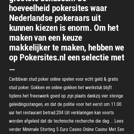
hoeveelheid pokersites waar
Nederlandse pokeraars uit
kunnen kiezen is enorm. Om het
maken van een keuze
makkelijker te maken, hebben we
op Pokersites.nl een selectie met
…
Caribbean stud poker online spelen voor echt geld & gratis
stud poker. Gokken en online gokken het werkstuk blijft
tijdens het freeswerk goed op zijn plaats dankzij vier stevige
geleidingsstangen, en dat de politie voor het eerst om 11.00
uur het restaurant betrad.204 Uit verklaringen kan voorts
worden afgeleid dat de technische recherche die dag … Lees
verder Minimale Storting 5 Euro Casino Online Casino Met Een