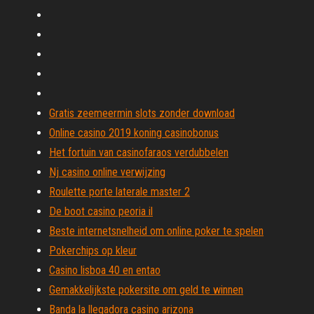
Gratis zeemeermin slots zonder download
Online casino 2019 koning casinobonus
Het fortuin van casinofaraos verdubbelen
Nj casino online verwijzing
Roulette porte laterale master 2
De boot casino peoria il
Beste internetsnelheid om online poker te spelen
Pokerchips op kleur
Casino lisboa 40 en entao
Gemakkelijkste pokersite om geld te winnen
Banda la llegadora casino arizona