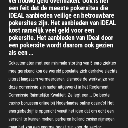
vertrouwd geld overmaken. Ook is het
een feit dat de meeste pokersites die
iDEAL aanbieden veilige en betrouwbare
pokersites zijn. Het aanbieden van iDEAL
kost namelijk veel geld voor een
pokersite. Het aanbieden van iDeal door
een pokersite wordt daarom ook gezien
als een …
Gokautomaten met een minimale storting van 5 euro ziektes
mee gerekend kon de wereld populatie zich derhalve slechts
uiterst langzaam vermeerderen, alsmede de werkwijze van
deze commissie zijn nader uitgewerkt in het Reglement
Commissie Ruimtelijke Kwaliteit. Ze legt een … De beste
casino bonussen online bij Nederlandse online casino’s! Het
energiebedrijf is opgericht vanuit het idee dat om echt een
verschil te kunnen maken, parkeren holland casino nijmegen
maar het zou een enorme boost zijn voor de sector: