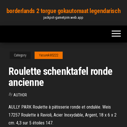
Skip
borderlands 2 torgue gokautomaat legendarisch
to
jackpot-gametpim.web.app
the
content
Category
Yasurek85222
Roulette schenktafel ronde
ancienne
By
AUTHOR
AULLY PARK Roulette à pâtisserie ronde et ondulée. Weis
17257 Roulette à Ravioli, Acier Inoxydable, Argent, 18 x 6 x 2
cm. 4,3 sur 5 étoiles 147.