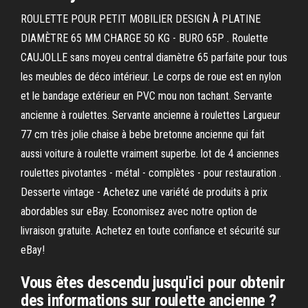
ROULETTE POUR PETIT MOBILIER DESIGN À PLATINE
DIAMÈTRE 65 MM CHARGE 50 KG - BURO 65P . Roulette
CAUJOLLE sans moyeu central diamètre 65 parfaite pour tous
les meubles de déco intérieur. Le corps de roue est en nylon
et le bandage extérieur en PVC mou non tachant. Servante
ancienne à roulettes. Servante ancienne à roulettes Largueur
77 cm très jolie chaise à bebe bretonne ancienne qui fait
aussi voiture à roulette vraiment superbe. lot de 4 anciennes
roulettes pivotantes - métal - complètes - pour restauration .
Desserte vintage - Achetez une variété de produits à prix
abordables sur eBay. Economisez avec notre option de
livraison gratuite. Achetez en toute confiance et sécurité sur
eBay!
Vous êtes descendu jusqu'ici pour obtenir
des informations sur roulette ancienne ?