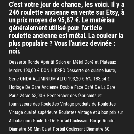
C'est votre jour de chance, les voici. Il y a
246 roulette ancienne en vente sur Etsy, à
un prix moyen de 95,87 €. Le matériau
généralement utilisé pour l'article
roulette ancienne est métal. La couleur la
plus populaire ? Vous l'auriez devinée :
noir.
Desserte Ronde Apéritif Salon en Métal Doré et Plateaux
Miroirs 190,00 € DON HIERRO Desserte de cuisine haute,
Série ONDA ALUMINIUM ALTO 193,20 €-5%. 183,54 €
Horloge De Gare Ancienne Double Face Café De La Gare
Paris 24cm 53,90 € Rechercher des fabricants et
fournisseurs des Roulettes Vintage produits de Roulettes
Vintage qualité supérieure Roulettes Vintage et à bon prix sur
Alibaba.com Roulette De Portail Coulissant Gorge Ronde
Diametre 60 Mm Galet Portail Coulissant Diametre 60,