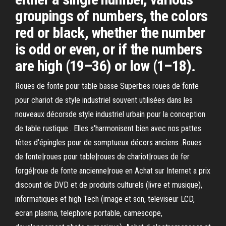
groupings of numbers, the colors
red or black, whether the number
is odd or even, or if the numbers
are high (19–36) or low (1–18).
Roues de fonte pour table basse Superbes roues de fonte
pour chariot de style industriel souvent utilisées dans les
nouveaux décorsde style industriel urbain pour la conception
de table rustique . Elles s'harmonisent bien avec nos pattes
têtes d'épingles pour de somptueux décors anciens .Roues
de fonte|roues pour table|roues de chariot|roues de fer
forgé|roue de fonte ancienne|roue en Achat sur Internet a prix
discount de DVD et de produits culturels (livre et musique),
informatiques et high Tech (image et son, televiseur LCD,
ecran plasma, telephone portable, camescope,