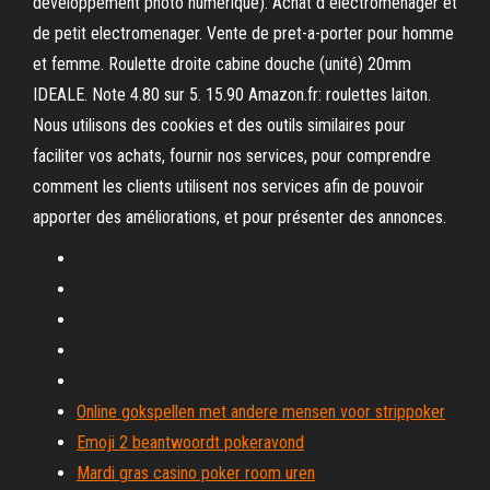
developpement photo numerique). Achat d electromenager et
de petit electromenager. Vente de pret-a-porter pour homme
et femme. Roulette droite cabine douche (unité) 20mm
IDEALE. Note 4.80 sur 5. 15.90 Amazon.fr: roulettes laiton.
Nous utilisons des cookies et des outils similaires pour
faciliter vos achats, fournir nos services, pour comprendre
comment les clients utilisent nos services afin de pouvoir
apporter des améliorations, et pour présenter des annonces.
Online gokspellen met andere mensen voor strippoker
Emoji 2 beantwoordt pokeravond
Mardi gras casino poker room uren