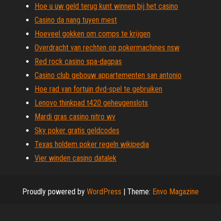
Hoe u uw geld terug kunt winnen bij het casino
Casino da nang tuyen mest
Hoeveel gokken om comps te krijgen
Overdracht van rechten op pokermachines nsw
Red rock casino spa-dagpas
Casino club gebouw appartementen san antonio
Hoe rad van fortuin dvd-spel te gebruiken
Lenovo thinkpad t420 geheugenslots
Mardi gras casino nitro wv
Sky poker gratis geldcodes
Texas holdem poker regeln wikipedia
Vier winden casino datalek
Proudly powered by
WordPress
|
Theme:
Envo Magazine