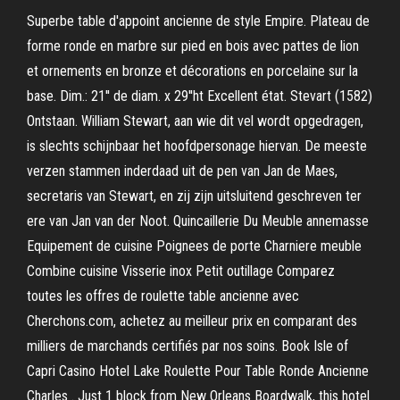
Superbe table d'appoint ancienne de style Empire. Plateau de
forme ronde en marbre sur pied en bois avec pattes de lion
et ornements en bronze et décorations en porcelaine sur la
base. Dim.: 21'' de diam. x 29''ht Excellent état. Stevart (1582)
Ontstaan. William Stewart, aan wie dit vel wordt opgedragen,
is slechts schijnbaar het hoofdpersonage hiervan. De meeste
verzen stammen inderdaad uit de pen van Jan de Maes,
secretaris van Stewart, en zij zijn uitsluitend geschreven ter
ere van Jan van der Noot. Quincaillerie Du Meuble annemasse
Equipement de cuisine Poignees de porte Charniere meuble
Combine cuisine Visserie inox Petit outillage Comparez
toutes les offres de roulette table ancienne avec
Cherchons.com, achetez au meilleur prix en comparant des
milliers de marchands certifiés par nos soins. Book Isle of
Capri Casino Hotel Lake Roulette Pour Table Ronde Ancienne
Charles . Just 1 block from New Orleans Boardwalk, this hotel