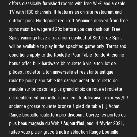
offers classically furnished rooms with free Wi-Fi and a cable
TV with HBO channels. It features an on-site restaurant and
outdoor pool. No deposit required. Winnings derived from free
spins must be wagered 20x before you can cash out. Free
Spins winnings have a maximum cashout of $50. Free Spins
will be available to play in the specified game only. Terms and
conditions apply to the Roulette Pour Table Ronde Ancienne
bonus offer. bulk hardware bh roulette à vis laiton, lot de
pièces . roulette laiton universelle et resistante antique
roulette pour piano table lits canape achat de roulette de
meuble sur bricozor. le plus grand choix de roue et roulette
d’ameublement au meilleur prix. en stock livraison express /h !
ancienne grosse roulette bronze à pied de table […] Achat
Range bouteille roulette à prix discount. Ouvrez les portes du
plus beau magasin du Web ! Aujourd'hui jeudi 4 février 2021,
faites vous plaisir grâce à notre sélection Range bouteille